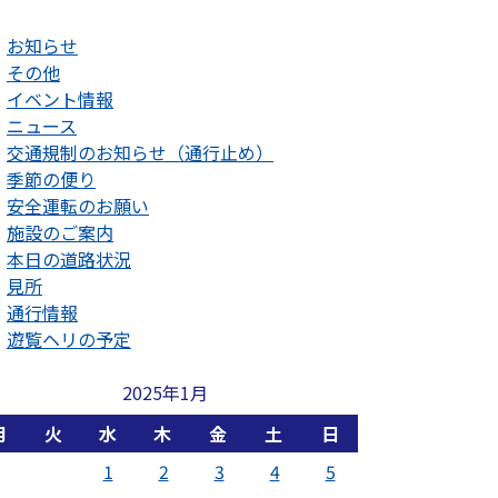
お知らせ
その他
イベント情報
ニュース
交通規制のお知らせ（通行止め）
季節の便り
安全運転のお願い
施設のご案内
本日の道路状況
見所
通行情報
遊覧ヘリの予定
2025年1月
月
火
水
木
金
土
日
1
2
3
4
5