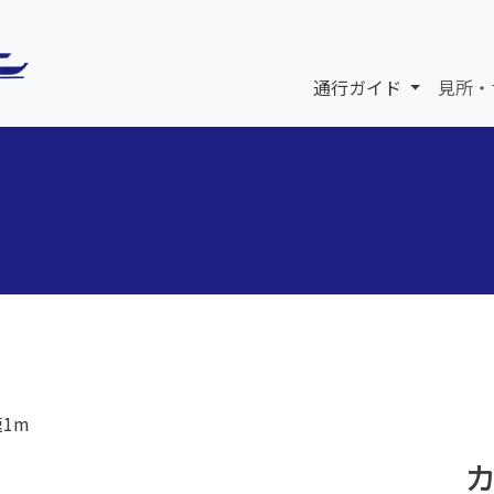
通行ガイド
見所・
速1m