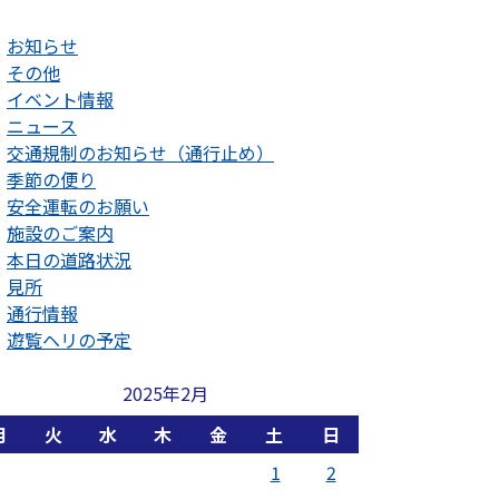
お知らせ
その他
イベント情報
ニュース
交通規制のお知らせ（通行止め）
季節の便り
安全運転のお願い
施設のご案内
本日の道路状況
見所
通行情報
遊覧ヘリの予定
2025年2月
月
火
水
木
金
土
日
1
2