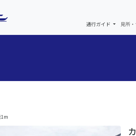
通行ガイド
見所・
速1m