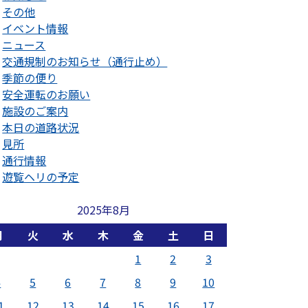
その他
イベント情報
ニュース
交通規制のお知らせ（通行止め）
季節の便り
安全運転のお願い
施設のご案内
本日の道路状況
見所
通行情報
遊覧ヘリの予定
2025年8月
月
火
水
木
金
土
日
1
2
3
4
5
6
7
8
9
10
1
12
13
14
15
16
17