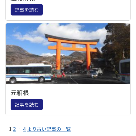
記事を読む
元箱根
記事を読む
1
2
…
4
より古い記事の一覧