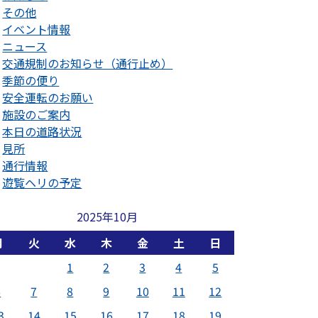
その他
イベント情報
ニュース
交通規制のお知らせ（通行止め）
季節の便り
安全運転のお願い
施設のご案内
本日の道路状況
見所
通行情報
遊覧ヘリの予定
2025年10月
月
火
水
木
金
土
日
1
2
3
4
5
6
7
8
9
10
11
12
3
14
15
16
17
18
19