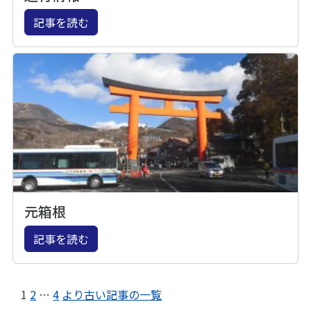
記事を読む
元箱根
記事を読む
1
2
…
4
より古い記事の一覧