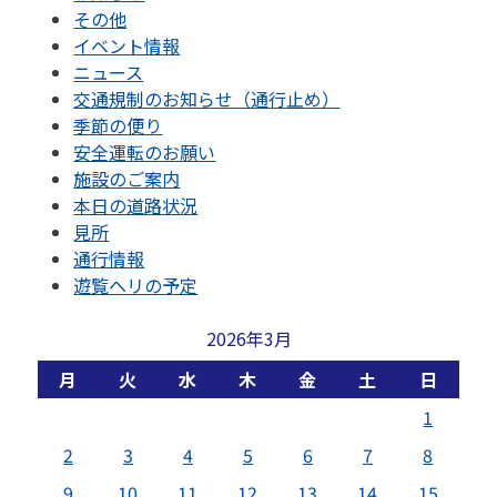
その他
イベント情報
ニュース
交通規制のお知らせ（通行止め）
季節の便り
安全運転のお願い
施設のご案内
本日の道路状況
見所
通行情報
遊覧ヘリの予定
2026年3月
月
火
水
木
金
土
日
1
2
3
4
5
6
7
8
9
10
11
12
13
14
15