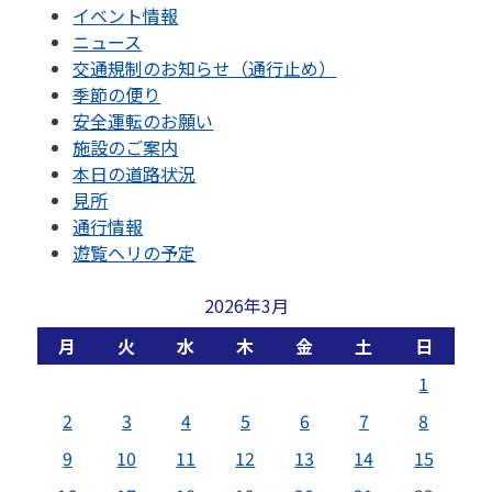
イベント情報
ニュース
交通規制のお知らせ（通行止め）
季節の便り
安全運転のお願い
施設のご案内
本日の道路状況
見所
通行情報
遊覧ヘリの予定
2026年3月
月
火
水
木
金
土
日
1
2
3
4
5
6
7
8
9
10
11
12
13
14
15