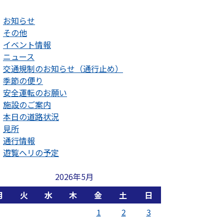
お知らせ
その他
イベント情報
ニュース
交通規制のお知らせ（通行止め）
季節の便り
安全運転のお願い
施設のご案内
本日の道路状況
見所
通行情報
遊覧ヘリの予定
2026年5月
月
火
水
木
金
土
日
1
2
3