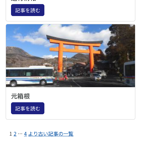
記事を読む
元箱根
記事を読む
1
2
…
4
より古い記事の一覧