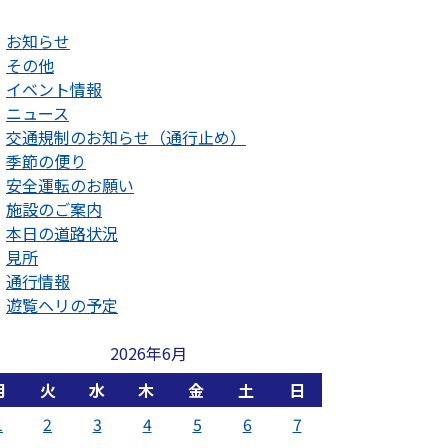
お知らせ
その他
イベント情報
ニュース
交通規制のお知らせ（通行止め）
季節の便り
安全運転のお願い
施設のご案内
本日の道路状況
見所
通行情報
遊覧ヘリの予定
2026年6月
月
火
水
木
金
土
日
1
2
3
4
5
6
7