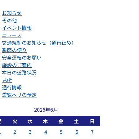
お知らせ
その他
イベント情報
ニュース
交通規制のお知らせ（通行止め）
季節の便り
安全運転のお願い
施設のご案内
本日の道路状況
見所
通行情報
遊覧ヘリの予定
2026年6月
月
火
水
木
金
土
日
1
2
3
4
5
6
7