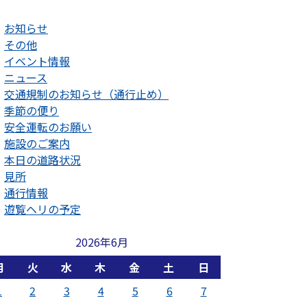
お知らせ
その他
イベント情報
ニュース
交通規制のお知らせ（通行止め）
季節の便り
安全運転のお願い
施設のご案内
本日の道路状況
見所
通行情報
遊覧ヘリの予定
2026年6月
月
火
水
木
金
土
日
1
2
3
4
5
6
7