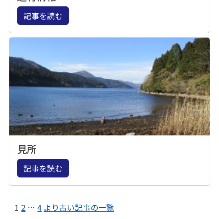
記事を読む
見所
記事を読む
1
2
…
4
より古い記事の一覧