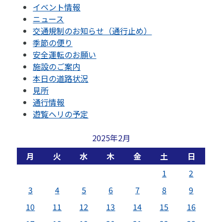
イベント情報
ニュース
交通規制のお知らせ（通行止め）
季節の便り
安全運転のお願い
施設のご案内
本日の道路状況
見所
通行情報
遊覧ヘリの予定
2025年2月
月
火
水
木
金
土
日
1
2
3
4
5
6
7
8
9
10
11
12
13
14
15
16