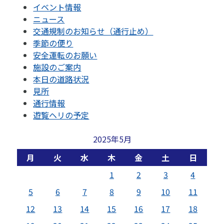
イベント情報
ニュース
交通規制のお知らせ（通行止め）
季節の便り
安全運転のお願い
施設のご案内
本日の道路状況
見所
通行情報
遊覧ヘリの予定
2025年5月
月
火
水
木
金
土
日
1
2
3
4
5
6
7
8
9
10
11
12
13
14
15
16
17
18