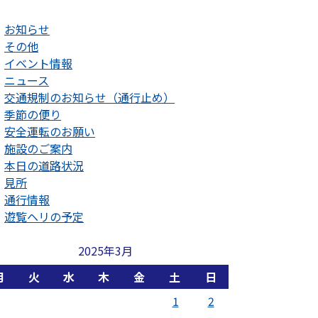
お知らせ
その他
イベント情報
ニュース
交通規制のお知らせ（通行止め）
季節の便り
安全運転のお願い
施設のご案内
本日の道路状況
見所
通行情報
遊覧ヘリの予定
2025年3月
月
火
水
木
金
土
日
1
2