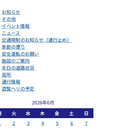
お知らせ
その他
イベント情報
ニュース
交通規制のお知らせ（通行止め）
季節の便り
安全運転のお願い
施設のご案内
本日の道路状況
見所
通行情報
遊覧ヘリの予定
2026年6月
月
火
水
木
金
土
日
1
2
3
4
5
6
7