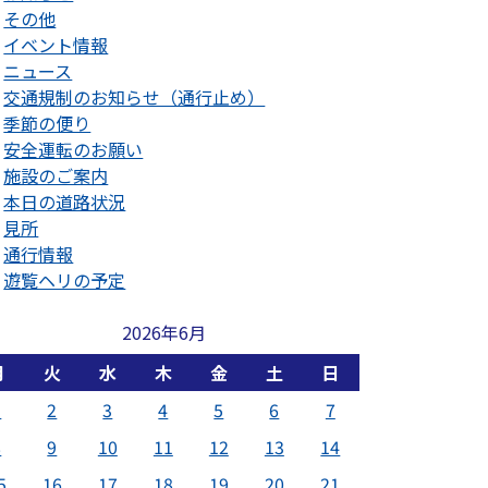
その他
イベント情報
ニュース
交通規制のお知らせ（通行止め）
季節の便り
安全運転のお願い
施設のご案内
本日の道路状況
見所
通行情報
遊覧ヘリの予定
2026年6月
月
火
水
木
金
土
日
1
2
3
4
5
6
7
8
9
10
11
12
13
14
5
16
17
18
19
20
21