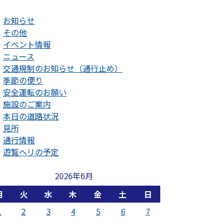
お知らせ
その他
イベント情報
ニュース
交通規制のお知らせ（通行止め）
季節の便り
安全運転のお願い
施設のご案内
本日の道路状況
見所
通行情報
遊覧ヘリの予定
2026年6月
月
火
水
木
金
土
日
1
2
3
4
5
6
7