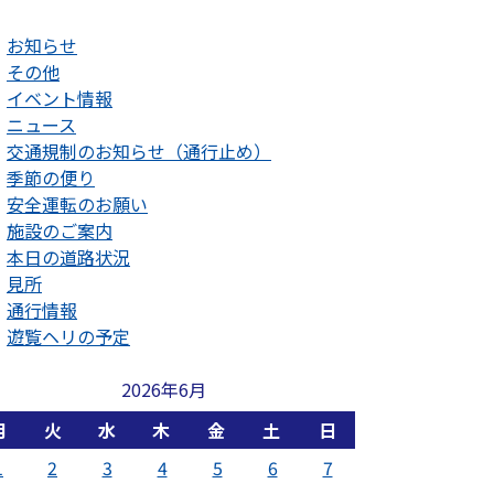
お知らせ
その他
イベント情報
ニュース
交通規制のお知らせ（通行止め）
季節の便り
安全運転のお願い
施設のご案内
本日の道路状況
見所
通行情報
遊覧ヘリの予定
2026年6月
月
火
水
木
金
土
日
1
2
3
4
5
6
7