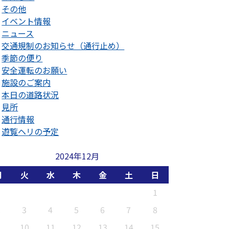
その他
イベント情報
ニュース
交通規制のお知らせ（通行止め）
季節の便り
安全運転のお願い
施設のご案内
本日の道路状況
見所
通行情報
遊覧ヘリの予定
2024年12月
月
火
水
木
金
土
日
1
2
3
4
5
6
7
8
9
10
11
12
13
14
15