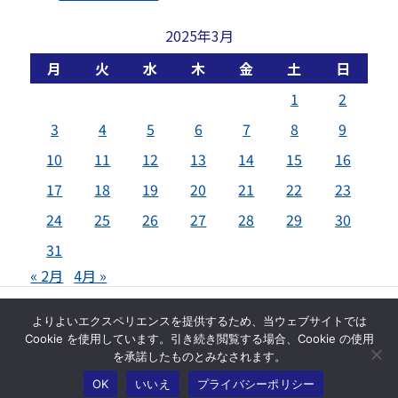
2025年3月
月
火
水
木
金
土
日
1
2
3
4
5
6
7
8
9
10
11
12
13
14
15
16
17
18
19
20
21
22
23
24
25
26
27
28
29
30
31
« 2月
4月 »
© 芦ノ湖スカイライン株式会社
よりよいエクスペリエンスを提供するため、当ウェブサイトでは
Cookie を使用しています。引き続き閲覧する場合、Cookie の使用
トップページ
サイトマップ
お問い合わせ
を承諾したものとみなされます。
免責事項
プライバシーポリシー
OK
いいえ
プライバシーポリシー