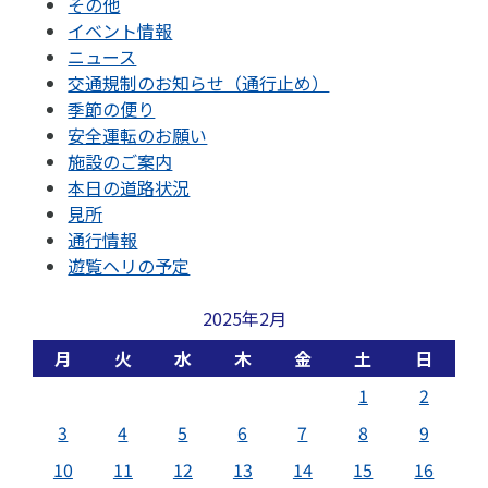
その他
イベント情報
ニュース
交通規制のお知らせ（通行止め）
季節の便り
安全運転のお願い
施設のご案内
本日の道路状況
見所
通行情報
遊覧ヘリの予定
2025年2月
月
火
水
木
金
土
日
1
2
3
4
5
6
7
8
9
10
11
12
13
14
15
16