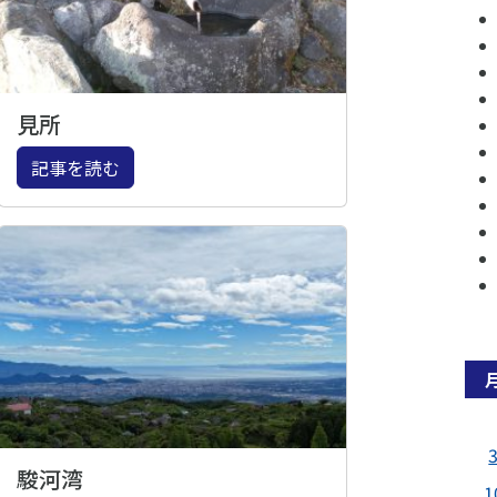
見所
記事を読む
駿河湾
1