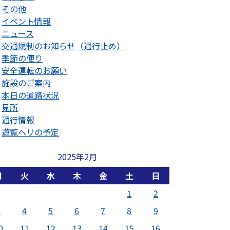
その他
イベント情報
ニュース
交通規制のお知らせ（通行止め）
季節の便り
安全運転のお願い
施設のご案内
本日の道路状況
見所
通行情報
遊覧ヘリの予定
2025年2月
月
火
水
木
金
土
日
1
2
3
4
5
6
7
8
9
0
11
12
13
14
15
16