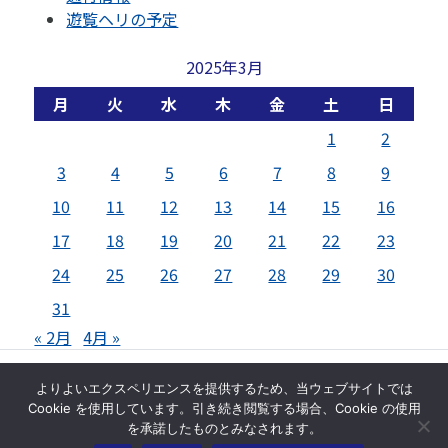
遊覧ヘリの予定
2025年3月
月
火
水
木
金
土
日
1
2
3
4
5
6
7
8
9
10
11
12
13
14
15
16
17
18
19
20
21
22
23
24
25
26
27
28
29
30
31
« 2月
4月 »
© 芦ノ湖スカイライン株式会社
よりよいエクスペリエンスを提供するため、当ウェブサイトでは
Cookie を使用しています。引き続き閲覧する場合、Cookie の使用
トップページ
サイトマップ
お問い合わせ
を承諾したものとみなされます。