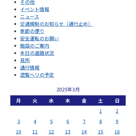
その他
イベント情報
ニュース
交通規制のお知らせ（通行止め）
季節の便り
安全運転のお願い
施設のご案内
本日の道路状況
見所
通行情報
遊覧ヘリの予定
2025年3月
月
火
水
木
金
土
日
1
2
3
4
5
6
7
8
9
10
11
12
13
14
15
16