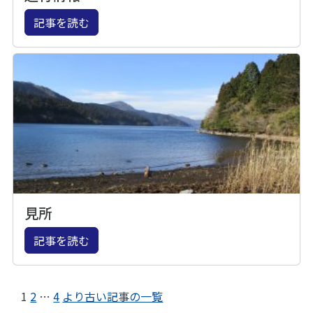
記事を読む
見所
記事を読む
1
2
…
4
より古い記事の一覧