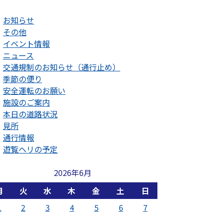
お知らせ
その他
イベント情報
ニュース
交通規制のお知らせ（通行止め）
季節の便り
安全運転のお願い
施設のご案内
本日の道路状況
見所
通行情報
遊覧ヘリの予定
2026年6月
月
火
水
木
金
土
日
1
2
3
4
5
6
7