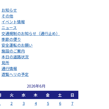
お知らせ
その他
イベント情報
ニュース
交通規制のお知らせ（通行止め）
季節の便り
安全運転のお願い
施設のご案内
本日の道路状況
見所
通行情報
遊覧ヘリの予定
2026年6月
月
火
水
木
金
土
日
1
2
3
4
5
6
7