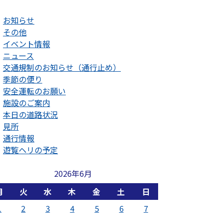
お知らせ
その他
イベント情報
ニュース
交通規制のお知らせ（通行止め）
季節の便り
安全運転のお願い
施設のご案内
本日の道路状況
見所
通行情報
遊覧ヘリの予定
2026年6月
月
火
水
木
金
土
日
1
2
3
4
5
6
7