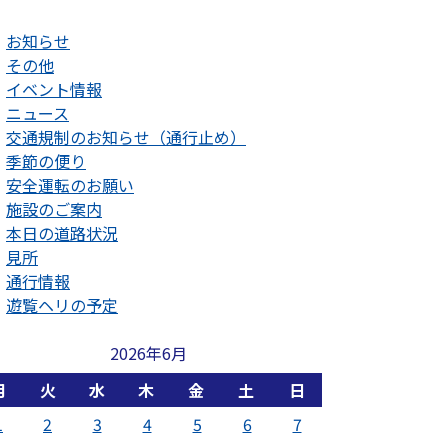
お知らせ
その他
イベント情報
ニュース
交通規制のお知らせ（通行止め）
季節の便り
安全運転のお願い
施設のご案内
本日の道路状況
見所
通行情報
遊覧ヘリの予定
2026年6月
月
火
水
木
金
土
日
1
2
3
4
5
6
7