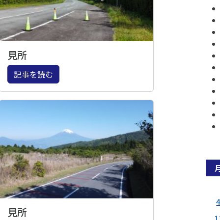
見所
記事を読む
見所
1