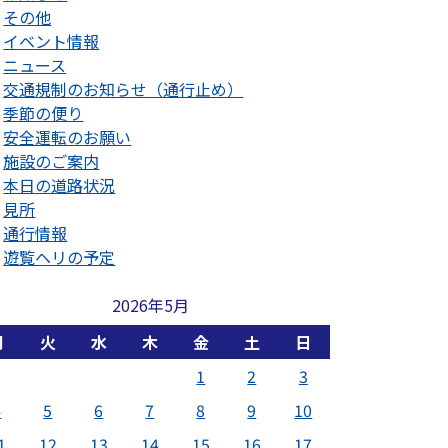
その他
イベント情報
ニュース
交通規制のお知らせ（通行止め）
季節の便り
安全運転のお願い
施設のご案内
本日の道路状況
見所
通行情報
遊覧ヘリの予定
2026年5月
月
火
水
木
金
土
日
1
2
3
4
5
6
7
8
9
10
1
12
13
14
15
16
17