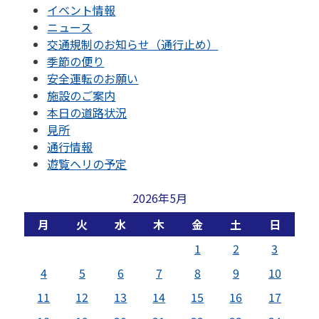
イベント情報
ニュース
交通規制のお知らせ（通行止め）
季節の便り
安全運転のお願い
施設のご案内
本日の道路状況
見所
通行情報
遊覧ヘリの予定
2026年5月
月
火
水
木
金
土
日
1
2
3
4
5
6
7
8
9
10
11
12
13
14
15
16
17