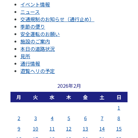
イベント情報
ニュース
交通規制のお知らせ（通行止め）
季節の便り
安全運転のお願い
施設のご案内
本日の道路状況
見所
通行情報
遊覧ヘリの予定
2026年2月
月
火
水
木
金
土
日
1
2
3
4
5
6
7
8
9
10
11
12
13
14
15