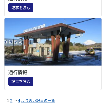
記事を読む
通行情報
記事を読む
1
2
…
4
より古い記事の一覧