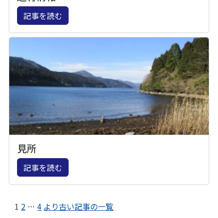
記事を読む
見所
記事を読む
1
2
…
4
より古い記事の一覧