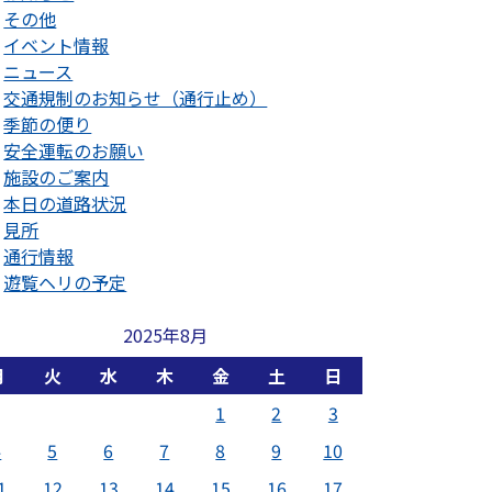
その他
イベント情報
ニュース
交通規制のお知らせ（通行止め）
季節の便り
安全運転のお願い
施設のご案内
本日の道路状況
見所
通行情報
遊覧ヘリの予定
2025年8月
月
火
水
木
金
土
日
1
2
3
4
5
6
7
8
9
10
1
12
13
14
15
16
17