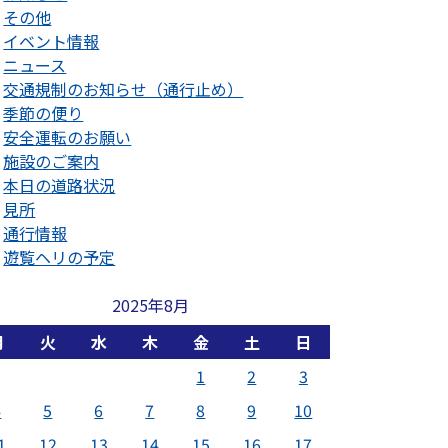
その他
イベント情報
ニュース
交通規制のお知らせ（通行止め）
季節の便り
安全運転のお願い
施設のご案内
本日の道路状況
見所
通行情報
遊覧ヘリの予定
2025年8月
月
火
水
木
金
土
日
1
2
3
4
5
6
7
8
9
10
1
12
13
14
15
16
17