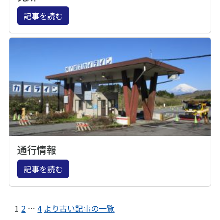
記事を読む
通行情報
記事を読む
1
2
…
4
より古い記事の一覧