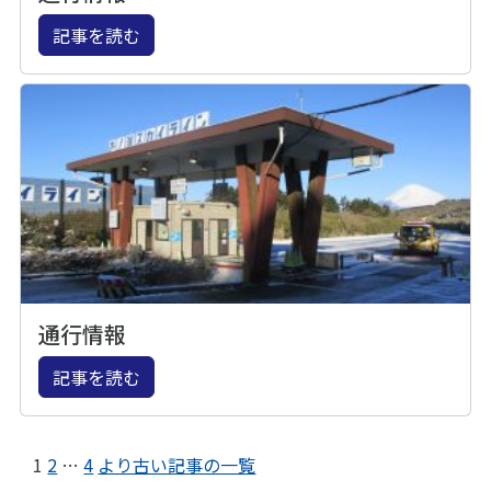
記事を読む
通行情報
記事を読む
1
2
…
4
より古い記事の一覧