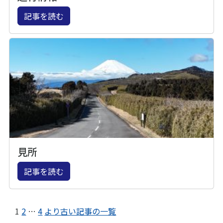
記事を読む
見所
記事を読む
1
2
…
4
より古い記事の一覧