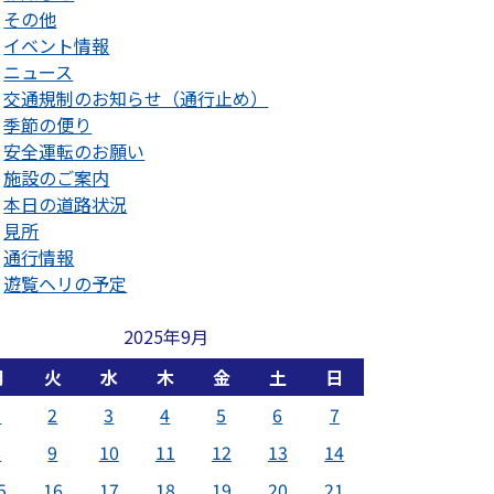
その他
イベント情報
ニュース
交通規制のお知らせ（通行止め）
季節の便り
安全運転のお願い
施設のご案内
本日の道路状況
見所
通行情報
遊覧ヘリの予定
2025年9月
月
火
水
木
金
土
日
1
2
3
4
5
6
7
8
9
10
11
12
13
14
5
16
17
18
19
20
21