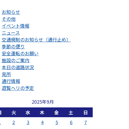
お知らせ
その他
イベント情報
ニュース
交通規制のお知らせ（通行止め）
季節の便り
安全運転のお願い
施設のご案内
本日の道路状況
見所
通行情報
遊覧ヘリの予定
2025年9月
月
火
水
木
金
土
日
1
2
3
4
5
6
7