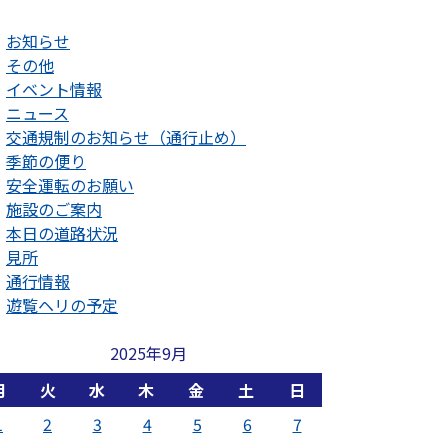
お知らせ
その他
イベント情報
ニュース
交通規制のお知らせ（通行止め）
季節の便り
安全運転のお願い
施設のご案内
本日の道路状況
見所
通行情報
遊覧ヘリの予定
2025年9月
月
火
水
木
金
土
日
1
2
3
4
5
6
7