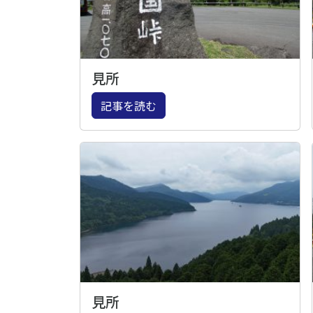
見所
記事を読む
見所