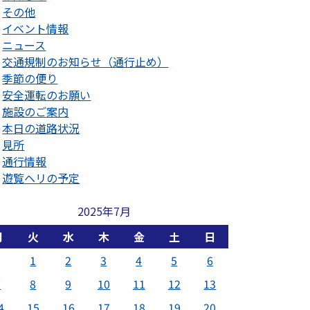
その他
イベント情報
ニュース
交通規制のお知らせ（通行止め）
季節の便り
安全運転のお願い
施設のご案内
本日の道路状況
見所
通行情報
遊覧ヘリの予定
2025年7月
月
火
水
木
金
土
日
1
2
3
4
5
6
7
8
9
10
11
12
13
4
15
16
17
18
19
20