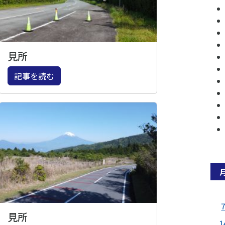
見所
記事を読む
見所
1