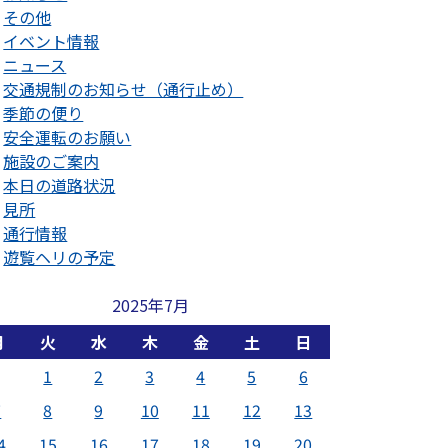
その他
イベント情報
ニュース
交通規制のお知らせ（通行止め）
季節の便り
安全運転のお願い
施設のご案内
本日の道路状況
見所
通行情報
遊覧ヘリの予定
2025年7月
月
火
水
木
金
土
日
1
2
3
4
5
6
7
8
9
10
11
12
13
4
15
16
17
18
19
20