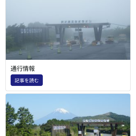
通行情報
記事を読む