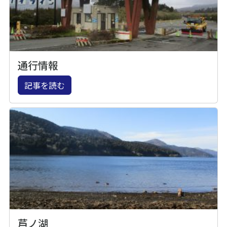
通行情報
記事を読む
芦ノ湖