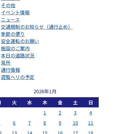
その他
イベント情報
ニュース
交通規制のお知らせ（通行止め）
季節の便り
安全運転のお願い
施設のご案内
本日の道路状況
見所
通行情報
遊覧ヘリの予定
2026年1月
月
火
水
木
金
土
日
1
2
3
4
5
6
7
8
9
10
11
2
13
14
15
16
17
18